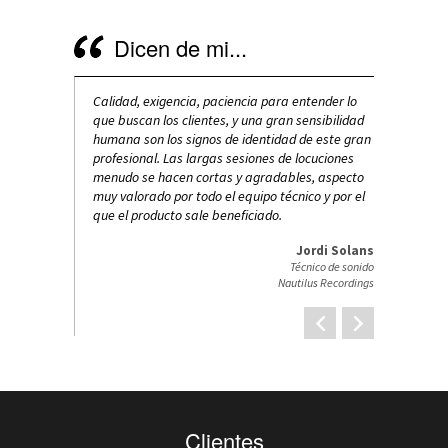
Dicen de mi...
Es garantía de
Calidad, exigencia, paciencia para entender lo
El trabajo ma
ente agradable y
que buscan los clientes, y una gran sensibilidad
bien hecho n
le.
humana son los signos de identidad de este gran
adecuado par
profesional. Las largas sesiones de locuciones
adecuada par
y Txell Satorras
menudo se hacen cortas y agradables, aspecto
de rigurosida
encia y productora)
muy valorado por todo el equipo técnico y por el
que el producto sale beneficiado.
Jordi Solans
Técnico de sonido
Nautilus Recordings
Clientes