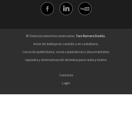
© Todos los derechos reservados.
Toni Romero Dedéu
.
Actor de doblaje en catalán y en castellano.
Locución publicitaria, voces corporativas y documentales;
rapsodia y dramatización de textos para radio y teatro.
Contacto
Login