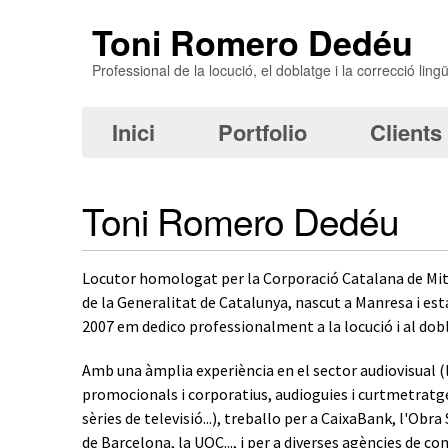
Vés al contingut
Toni Romero Dedéu
Professional de la locució, el doblatge i la correcció lingüí
Inici
Portfolio
Clients
Toni Romero Dedéu
Locutor homologat per la Corporació Catalana de Mitj
de la Generalitat de Catalunya, nascut a Manresa i esta
2007 em dedico professionalment a la locució i al dobl
Amb una àmplia experiència en el sector audiovisual (lo
promocionals i corporatius, audioguies i curtmetratge
sèries de televisió...), treballo per a CaixaBank, l'Obr
de Barcelona, la UOC..., i per a diverses agències de co