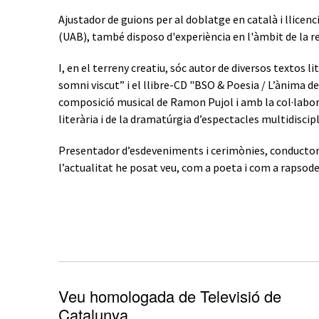
Ajustador de guions per al doblatge en català i llice
(UAB), també disposo d'experiència en l'àmbit de la re
I, en el terreny creatiu, sóc autor de diversos textos l
somni viscut” i el llibre-CD "BSO & Poesia / L’ànima de
composició musical de Ramon Pujol i amb la col·labora
literària i de la dramatúrgia d’espectacles multidisciplin
Presentador d’esdeveniments i cerimònies, conductor d’a
l’actualitat he posat veu, com a poeta i com a rapsode
Veu homologada de Televisió de
Catalunya