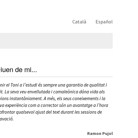
Català
Español
iuen de mi...
nir el Toni a l’estudi és sempre una garantia de qualitat i
Qualitat, exi
it. La seva veu envellutada i camaleònica dóna vida als
els clients, 
ions instantàniament. A més, els seus coneixements i la
d’identitat d
va experiència com a corrector són un avantatge a l’hora
de locucions 
afrontar qualsevol ajust del text durant les sessions de
valorat per to
avació.
beneficiat.
Ramon Pujol