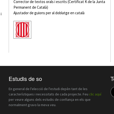
Corrector de textos orals i escrits (Certificat K de la Junta
La feina mal feta no té futur, la feina ben feta no té
Permanent de Català)
fronteres! Quin missatge tan adient per a la correcció de
Ajustador de guions per al doblatge en català
textos, i com n’és d’escaient per al Toni. El seu treball és
i
garantia de rigorositat.
Jordi Dalma
Solutiom
Estudis de so
T
En general de l'elecció de l'estudi depèn tant de les
característiques i necessitats de cada projecte. Feu
clic aquí
per veure alguns dels estudis de confiança en els que
normalment gravo la meva veu.