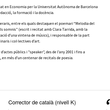
nciat en Economia per la Universitat Autònoma de Barcelona
dacció, la formació i la docència.
iteraris, entre els quals destaquen el poemari “Melodia del
ls somnis" (escrit i recitat amb Clara Tarrida, amb la
ció d’una vintena de músics), i responsable de la part
aris i col·lectives d’art.
ctes públics i "speaker", des de l’any 2001 i fins a
, en més d’un centenar de recitals de poesia.
Corrector de català (nivell K)