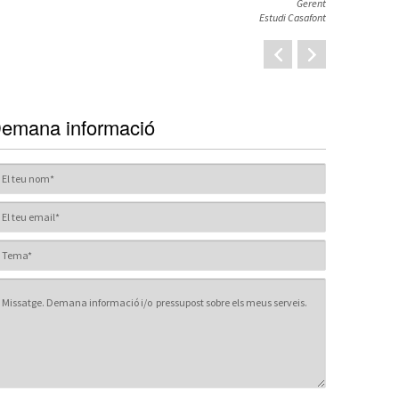
Gerent
Estudi Casafont
emana informació