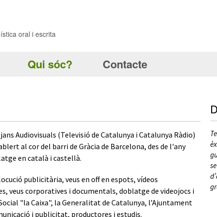
stica oral i escrita
Qui sóc?
Contacte
D
El Toni és molt més que una veu. És garantia de treballar bé,
Te
ans Audiovisuals (Televisió de Catalunya i Catalunya Ràdio)
fàcil, en un ambient agradable i amb una professionalitat
èx
blert al cor del barri de Gràcia de Barcelona, des de l'any
innegable.
gu
atge en català i castellà.
se
d’
Jordi Pujol i Txell Satorras
cució publicitària, veus en off en espots, vídeos
gr
Socis de Kokoku (agència i productora)
s, veus corporatives i documentals, doblatge de videojocs i
a Social "la Caixa", la Generalitat de Catalunya, l’Ajuntament
municació i publicitat, productores i estudis.