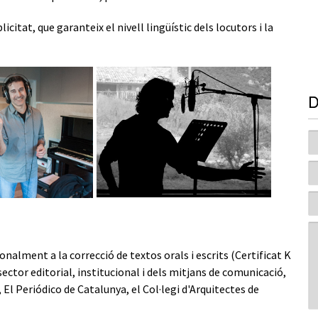
citat, que garanteix el nivell lingüístic dels locutors i la
D
onalment a la correcció de textos orals i escrits (Certificat K
ctor editorial, institucional i dels mitjans de comunicació,
El Periódico de Catalunya, el Col·legi d'Arquitectes de