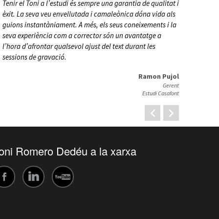
Tenir el Toni a l’estudi és sempre una garantia de qualitat i
Qualitat, exi
èxit. La seva veu envellutada i camaleònica dóna vida als
busquen els c
guions instantàniament. A més, els seus coneixements i la
signes d’iden
seva experiència com a corrector són un avantatge a
sessions de l
l’hora d’afrontar qualsevol ajust del text durant les
aspecte molt v
u
sessions de gravació.
producte en s
a
Ramon Pujol
Gerent
Estudi Casafont
oni Romero Dedéu a la xarxa